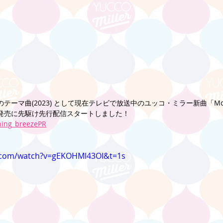
テーマ曲(2023) として現在テレビで放送中のユッコ・ミラー新曲「Morni
nt』発売に先駆け先行配信スタートしました！
rning_breezePR
.com/watch?v=gEKOHMl43OI&t=1s