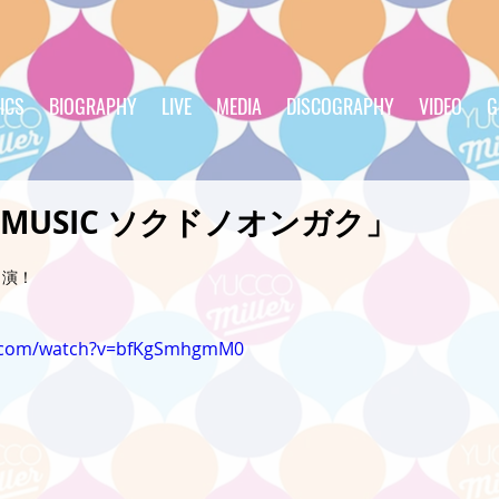
ICS
BIOGRAPHY
LIVE
MEDIA
DISCOGRAPHY
VIDEO
G
ED MUSIC ソクドノオンガク」
出演！
e.com/watch?v=bfKgSmhgmM0