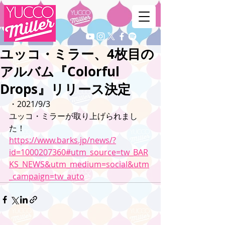
ユッコ・ミラー、4枚目の
アルバム『Colorful
Drops』リリース決定
・2021/9/3
ユッコ・ミラーが取り上げられまし
た！
https://www.barks.jp/news/?
id=1000207360#utm_source=tw_BAR
KS_NEWS&utm_medium=social&utm
_campaign=tw_auto