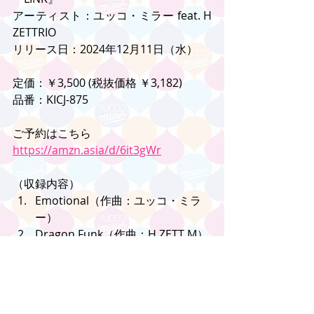
アーティスト：ユッコ・ミラー feat. H 
ZETTRIO
リリース日：2024年12月11日（水）
定価：￥3,500 (税抜価格 ￥3,182)
品番：KICJ-875
ご予約はこちら
https://amzn.asia/d/6it3gWr
（収録内容）
Emotional（作曲：ユッコ・ミラ
ー）
Dragon Funk（作曲：H ZETT M）
絶体絶命（作曲：ユッコ・ミラ
ー）
危険なアリバイ（作曲：ユッコ・
ミラー）