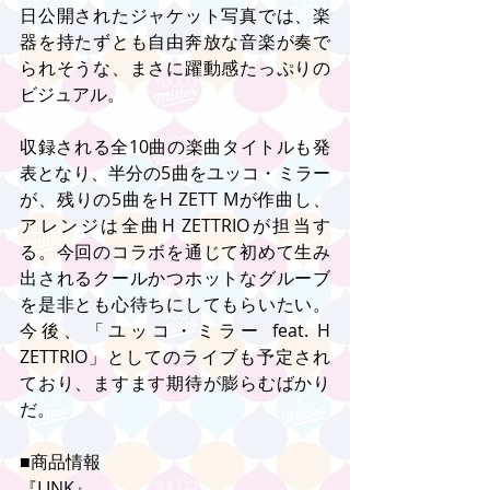
日公開されたジャケット写真では、楽
器を持たずとも自由奔放な音楽が奏で
られそうな、まさに躍動感たっぷりの
ビジュアル。
収録される全10曲の楽曲タイトルも発
表となり、半分の5曲をユッコ・ミラー
が、残りの5曲をH ZETT Mが作曲し、
アレンジは全曲H ZETTRIOが担当す
る。今回のコラボを通じて初めて生み
出されるクールかつホットなグルーブ
を是非とも心待ちにしてもらいたい。
今後、「ユッコ・ミラー feat. H 
ZETTRIO」としてのライブも予定され
ており、ますます期待が膨らむばかり
だ。
■商品情報
『LINK』