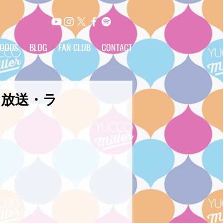
OODS
BLOG
FAN CLUB
CONTACT
田放送・ラ