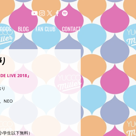
OODS
BLOG
FAN CLUB
CONTACT
おり
 LIVE 2018』
おり
、NEO 
00（小学生以下無料）