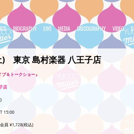
ICS
BIOGRAPHY
LIVE
MEDIA
DISCOGRAPHY
VIDEO
G
0(土) 東京 島村楽器 八王子店
イブ＆トークショー』
子店
)
T 15:00
会員 ¥1,728(税込)