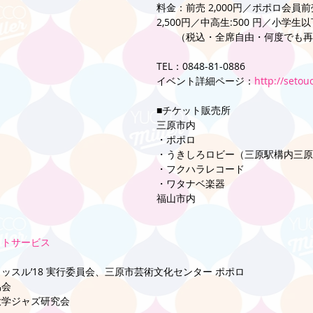
料金：前売 2,000円／ポポロ会員前売
2,500円／中高生:500 円／小学生
　　（税込・全席自由・何度でも再
TEL：0848-81-0886
イベント詳細ページ：
http://setou
■チケット販売所
三原市内
・ポポロ
・うきしろロビー（三原駅構内三原
・フクハラレコード
・ワタナベ楽器
福山市内
ットサービス
スル’18 実行委員会、三原市芸術文化センター ポポロ 
協会
大学ジャズ研究会