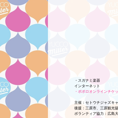
・スガナミ楽器
インターネット
・ポポロオンラインチケ
主催：セトウチジャズキャッ
後援：三原市、三原観光
ボランティア協力：広島