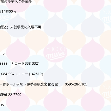
學館高等学校吹奏楽部
14時00分
円（税込）未就学児の入場不可
ージ
9999（Ｐコード338-332）
084-004（Ｌコード42610）
響ホール伊勢（伊勢市観光文化会館）　0596-28-5105
6-22-7700
35