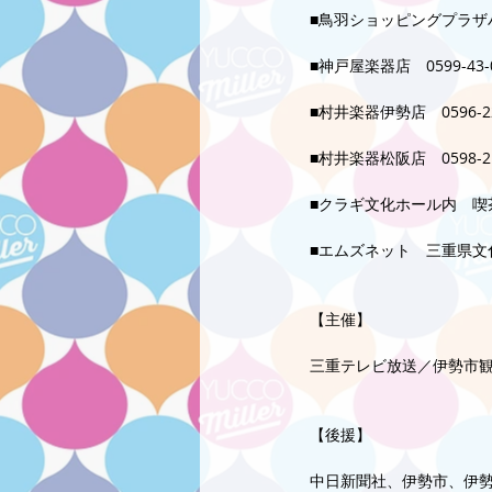
■鳥羽ショッピングプラザハロー
■神戸屋楽器店　0599-43-
■村井楽器伊勢店　0596-22
■村井楽器松阪店　0598-21
■クラギ文化ホール内　喫茶花音
■エムズネット　三重県文
【主催】
三重テレビ放送／伊勢市
【後援】
中日新聞社、伊勢市、伊