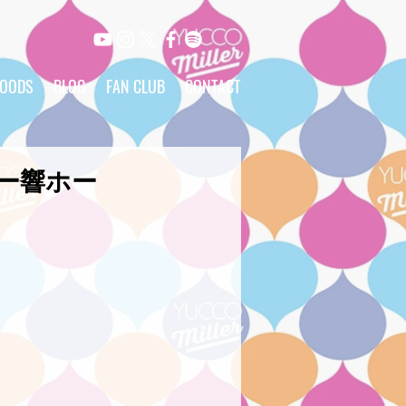
OODS
BLOG
FAN CLUB
CONTACT
ジー響ホー