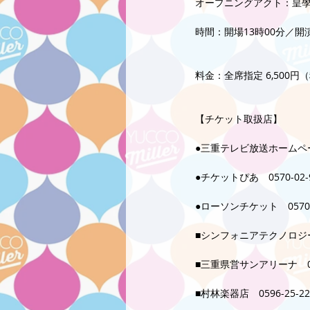
オープニングアクト：皇
時間：開場13時00分／開演
料金：全席指定 6,500
【チケット取扱店】
●三重テレビ放送ホームペ
●チケットぴあ　0570-02-
●ローソンチケット　0570-
■シンフォニアテクノロジー
■三重県営サンアリーナ　059
■村林楽器店　0596-25-22