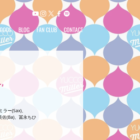
OODS
BLOG
FAN CLUB
CONTACT
〜』
ラー(Sax)、
林美佐(Ba)、冨永ちひ