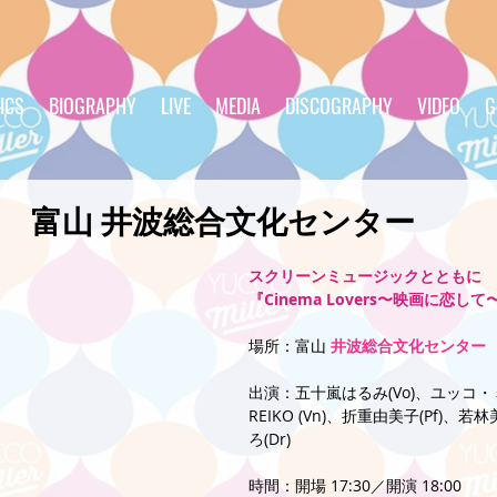
ICS
BIOGRAPHY
LIVE
MEDIA
DISCOGRAPHY
VIDEO
G
1(土) 富山 井波総合文化センター
スクリーンミュージックとともに
『Cinema Lovers〜映画に恋して
場所：富山 
井波総合文化センター
出演：五十嵐はるみ(Vo)、ユッコ・ミ
REIKO (Vn)、折重由美子(Pf)、若
ろ(Dr)
時間：開場 17:30／開演 18:00