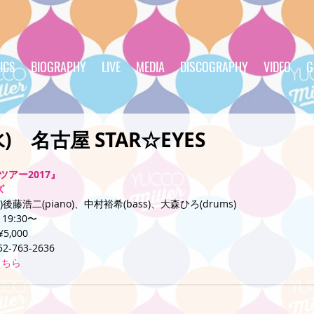
ICS
BIOGRAPHY
LIVE
MEDIA
DISCOGRAPHY
VIDEO
G
(水) 名古屋 STAR☆EYES
ツアー2017』
ズ
藤浩二(piano)、中村裕希(bass)、大森ひろ(drums)
 19:30〜
5,000
763-2636
こちら