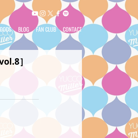
OODS
BLOG
FAN CLUB
CONTACT
l.8］