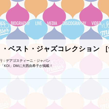
ICS
BIOGRAPHY
LIVE
MEDIA
DISCOGRAPHY
VIDEO
G
・ベスト・ジャズコレクション ［vo
　　発行：デアゴスティーニ・ジャパン
「KOI」DMに大西由希子が掲載！