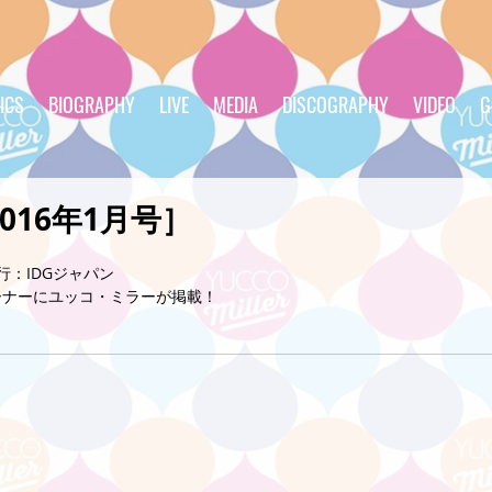
ICS
BIOGRAPHY
LIVE
MEDIA
DISCOGRAPHY
VIDEO
G
 ［2016年1月号］
　発行：IDGジャパン
ーナーにユッコ・ミラーが掲載！