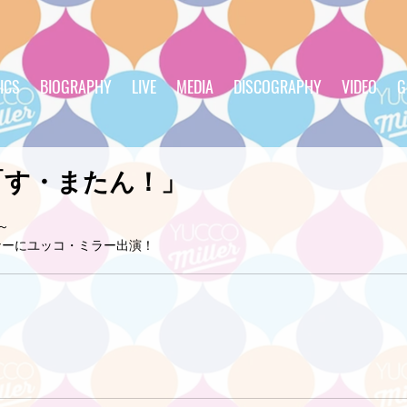
ICS
BIOGRAPHY
LIVE
MEDIA
DISCOGRAPHY
VIDEO
G
「す・またん！」
頃～
ナーにユッコ・ミラー出演！