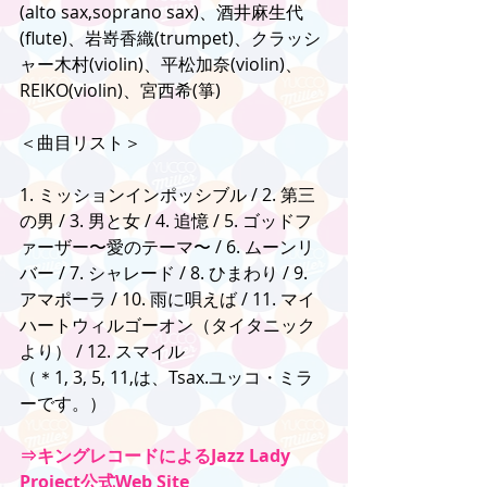
(alto sax,soprano sax)、酒井麻生代
(flute)、岩嵜香織(trumpet)、クラッシ
ャー木村(violin)、平松加奈(violin)、
REIKO(violin)、宮西希(箏)
＜曲目リスト＞
1. ミッションインポッシブル / 2. 第三
の男 / 3. 男と女 / 4. 追憶 / 5. ゴッドフ
ァーザー〜愛のテーマ〜 / 6. ムーンリ
バー / 7. シャレード / 8. ひまわり / 9. 
アマポーラ / 10. 雨に唄えば / 11. マイ
ハートウィルゴーオン（タイタニック
より） / 12. スマイル
（＊1, 3, 5, 11,は、Tsax.ユッコ・ミラ
ーです。）
⇒キングレコードによるJazz Lady 
Project公式Web Site