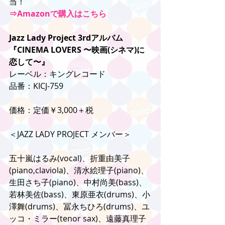
当！
⇒Amazonで購入はこちら
Jazz Lady Project 3rdアルバム
『CINEMA LOVERS 〜映画(シネマ)に
恋して〜』 
レーベル：キングレコード
品番：KICJ-759
価格：定価￥3,000＋税
＜JAZZ LADY PROJECT メンバー＞
五十嵐はるみ(vocal)、折重由美子
(piano,claviola)、清水絵理子(piano)、
生田さち子(piano)、中村尚美(bass)、
若林美佐(bass)、東原亜衣(drums)、小
澤舞(drums)、冨永ちひろ(drums)、ユ
ッコ・ミラー(tenor sax)、遠藤真理子