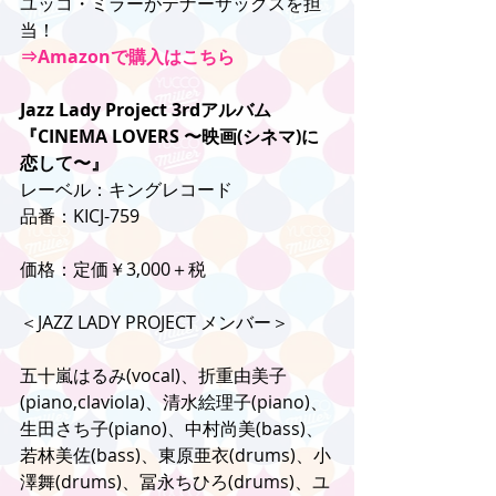
ユッコ・ミラーがテナーサックスを担
当！
⇒Amazonで購入はこちら
Jazz Lady Project 3rdアルバム
『CINEMA LOVERS 〜映画(シネマ)に
恋して〜』 
レーベル：キングレコード
品番：KICJ-759
価格：定価￥3,000＋税
＜JAZZ LADY PROJECT メンバー＞
五十嵐はるみ(vocal)、折重由美子
(piano,claviola)、清水絵理子(piano)、
生田さち子(piano)、中村尚美(bass)、
若林美佐(bass)、東原亜衣(drums)、小
澤舞(drums)、冨永ちひろ(drums)、ユ