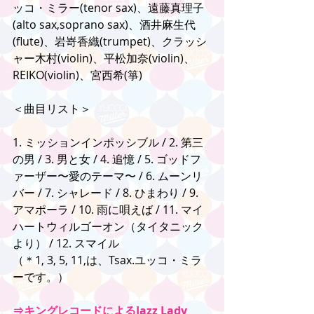
ッコ・ミラー(tenor sax)、遠藤真理子
(alto sax,soprano sax)、酒井麻生代
(flute)、岩嵜香織(trumpet)、クラッシ
ャー木村(violin)、平松加奈(violin)、
REIKO(violin)、宮西希(箏)
＜曲目リスト＞
1. ミッションインポッシブル / 2. 第三
の男 / 3. 男と女 / 4. 追憶 / 5. ゴッドフ
ァーザー〜愛のテーマ〜 / 6. ムーンリ
バー / 7. シャレード / 8. ひまわり / 9. 
アマポーラ / 10. 雨に唄えば / 11. マイ
ハートウィルゴーオン（タイタニック
より） / 12. スマイル
（＊1, 3, 5, 11,は、Tsax.ユッコ・ミラ
ーです。）
⇒キングレコードによるJazz Lady 