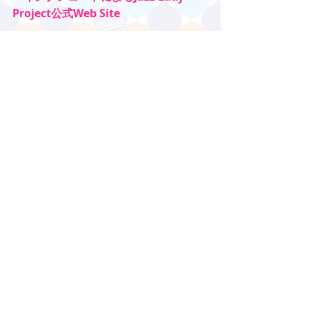
Project公式Web Site
https://www.youtube.com/watch?
v=i5uSuaNWnaM