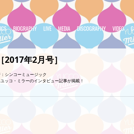
ICS
BIOGRAPHY
LIVE
MEDIA
DISCOGRAPHY
VIDEO
G
AN［2017年2月号］
　発行：シンコーミュージック
ctの記事にユッコ・ミラーのインタビュー記事が掲載！