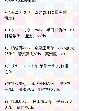
●木村充揮(憂歌団）
●ハモニカクリームズguest: 田中佑
司/ds
●ユッコ・ミラー/sax　半田彬倫/p　中
村裕希/b　渡邊シン/ds
●川嶋哲郎/sax　今泉正明/p　小林航太
郎/b/　菅原高志//ds　高瀬龍一/tr
●クリヤ・マコト/p 納浩一/b 則竹裕
之/ds
●安達久美/g club PANGAEA　河野啓
三/kb　清水興/b　則竹裕之/ds
●伊東真紀/vo　秋田慎治/p　平石カツ
ミ/b　藤井摂/ds