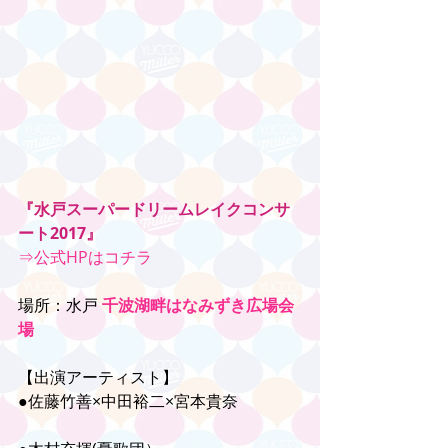
『水戸スーパードリームレイクコンサ
ート2017』
⇒公式HPはコチラ
場所：水戸 
千波湖畔はなみずき広場会
場
【出演アーティスト】
●佐藤竹善×中田裕二×宮本貴奈