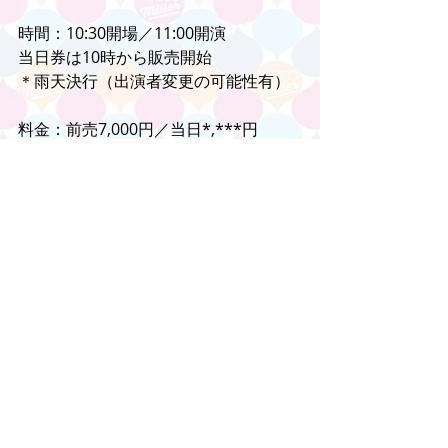
時間：10:30開場／11:00開演
当日券は10時から販売開始
＊雨天決行（出演者変更の可能性有）
料金：前売7,000円／当日*,***円
(全席自由芝生席、３歳未満入場不可。
３歳以上チケット必要)　
チケットぴあ
：Pコー
ド:334457（TEL:0570-02-9999）
＊リストバンドにて出入り自由（席を
確保したままでの退出、再入場は禁止)
＊芝生席のため敷物必要（イス持ち込
み不可)　
＊駐車場の用意なし