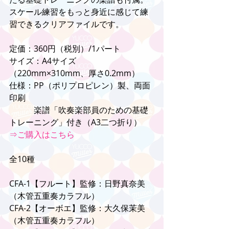
スケール練習をもっと身近に感じて練
習できるクリアファイルです。
定価：360円（税別）/1パート
サイズ：A4サイズ
（220mm×310mm、厚さ0.2mm）
仕様：PP（ポリプロピレン）製、両面
印刷
　　　楽譜「吹奏楽部員のための基礎
トレーニング」付き（A3二つ折り）
⇒ご購入はこちら
全10種
CFA-1【フルート】監修：日野真奈美
（木管五重奏カラフル）
CFA-2【オーボエ】監修：大久保茉美
（木管五重奏カラフル）