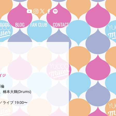
OODS
BLOG
FAN CLUB
CONTACT
』
イジ
彬倫
s)、橋本大輝(Drums)
／ライブ 19:00〜