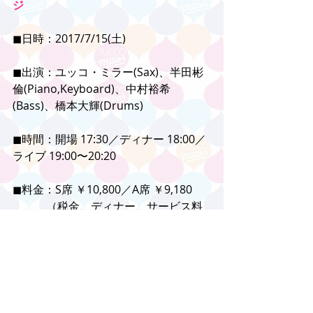
ジ
◼︎日時：2017/7/15(土) 
◼︎出演：ユッコ・ミラー(Sax)、半田彬
倫(Piano,Keyboard)、中村裕希
(Bass)、橋本大輝(Drums)
◼︎時間：開場 17:30／ディナー 18:00／
ライブ 19:00〜20:20
◼︎料金：S席 ￥10,800／A席 ￥9,180
　　　（税金、ディナー、サービス料
込み）
【フランス料理ショートコース＆ドリ
ンク付き】
ご予約・お問い合わせ：048-536-1212