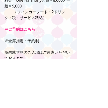
料金：One Harmony会員￥8,000／一
般￥9,000
　　 （フィンガーフード・2ドリン
ク・税・サービス料込）
⇒ご予約はこちら
※全席指定・予約制
※未就学児のご入場はご遠慮いただい
ております。
※One Harmonyポイントの付与はござ
いません。
◎お問合せ：TEL.046-235-7788（宴会
予約10:00～19:00）