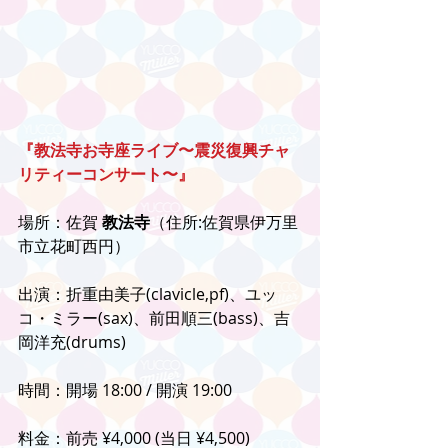
『教法寺お寺座ライブ〜震災復興チャ
リティーコンサート〜』
場所：佐賀 
教法寺
（住所:佐賀県伊万里
市立花町西円）
出演：折重由美子(clavicle,pf)、ユッ
コ・ミラー(sax)、前田順三(bass)、吉
岡洋充(drums)
時間：開場 18:00 / 開演 19:00
料金：前売 ¥4,000 (当日 ¥4,500)