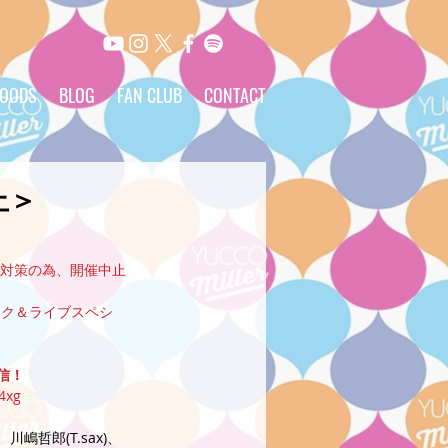
OODS
BLOG
FAN CLUB
CONTACT
止＞
対策の為、開催中止
トーク＆ライブスペシ
配信！
4xg
、川嶋哲郎(T.sax)、