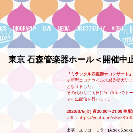
ICS
BIOGRAPHY
LIVE
MEDIA
DISCOGRAPHY
VIDEO
G
6(金) 東京 石森管楽器ホール＜開催中
『ミラックル四重奏☆コンサート』
※新型コロナウイルス感染拡大防止
となりました。
その代わりに同日にYouTubeで
ャル生配信を行います。
2020/3/6(金) 夜20:00〜21:00 生
URL：
https://youtu.be/wKgZ3TnK
出演：ユッコ・ミラー(A.sax,S.sax)