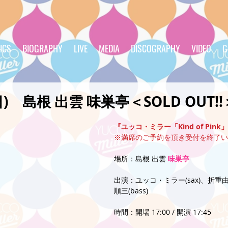
ICS
BIOGRAPHY
LIVE
MEDIA
DISCOGRAPHY
VIDEO
G
2(日) 島根 出雲 味巣亭＜SOLD OUT!!
『ユッコ・ミラー「Kind of Pink」Re
※満席のご予約を頂き受付を終了い
場所：島根 出雲 
味巣亭
出演：ユッコ・ミラー(sax)、折重由美
順三(bass)
時間：開場 17:00 / 開演 17:45