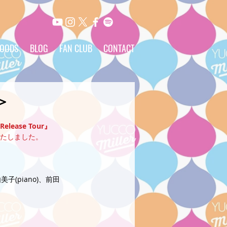
OODS
BLOG
FAN CLUB
CONTACT
＞
lease Tour』
たしました。
子(piano)、前田