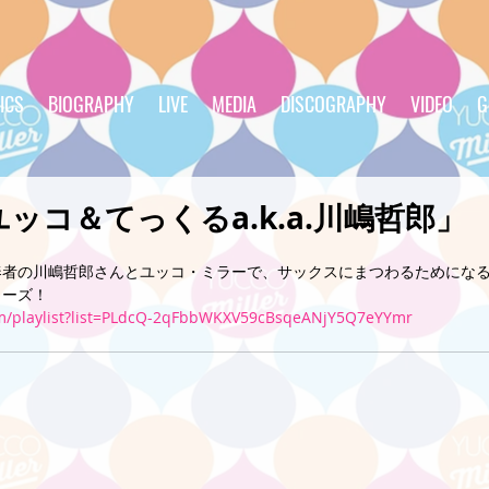
ICS
BIOGRAPHY
LIVE
MEDIA
DISCOGRAPHY
VIDEO
G
「ユッコ＆てっくるa.k.a.川嶋哲郎」
奏者の川嶋哲郎さんとユッコ・ミラーで、サックスにまつわるためにな
リーズ！
om/playlist?list=PLdcQ-2qFbbWKXV59cBsqeANjY5Q7eYYmr