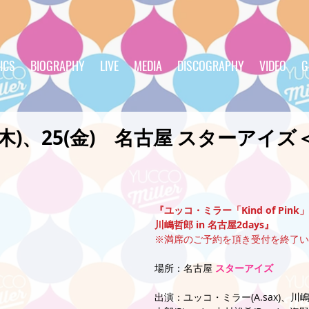
ICS
BIOGRAPHY
LIVE
MEDIA
DISCOGRAPHY
VIDEO
G
24(木)、25(金) 名古屋 スターアイズ
『ユッコ・ミラー「Kind of Pink」Rel
川嶋哲郎 in 名古屋2days』
※満席のご予約を頂き受付を終了い
場所：名古屋 
スターアイズ
出演：ユッコ・ミラー(A.sax)、川嶋哲