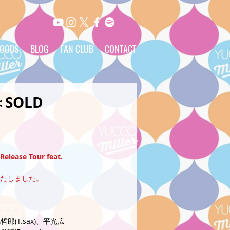
OODS
BLOG
FAN CLUB
CONTACT
＜SOLD
ease Tour feat.
たしました。
郎(T.sax)、平光広