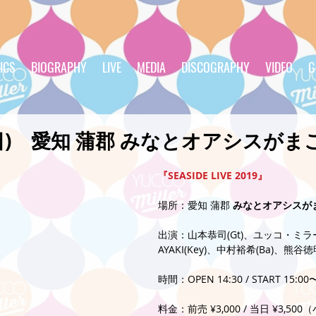
ICS
BIOGRAPHY
LIVE
MEDIA
DISCOGRAPHY
VIDEO
G
/6(日) 愛知 蒲郡 みなとオアシスが
『SEASIDE LIVE 2019』
場所：愛知 蒲郡 
みなとオアシスが
出演：山本恭司(Gt)、ユッコ・ミラー(
AYAKI(Key)、中村裕希(Ba)、熊谷徳明
時間：OPEN 14:30 / START 15
料金：前売 ¥3,000 / 当日 ¥3,5