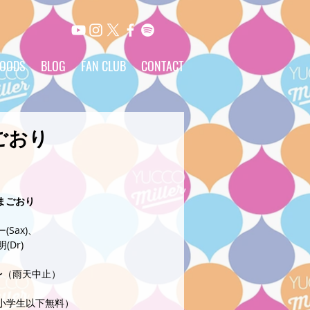
OODS
BLOG
FAN CLUB
CONTACT
まごおり
まごおり
Sax)、
(Dr)
:00〜（雨天中止）
00（小学生以下無料）