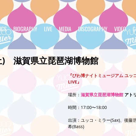
ICS
BIOGRAPHY
LIVE
MEDIA
DISCOGRAPHY
VIDEO
G
27(土) 滋賀県立琵琶湖博物館
『びわ博ナイトミュージアム ユッコ・
LIVE』
場所：
滋賀県立琵琶湖博物館
 アト
時間：17:00〜18:00
出演：ユッコ・ミラー(Sax)、後藤浩二
希(Bass)