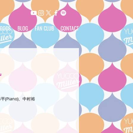
OODS
BLOG
FAN CLUB
CONTACT
S』
(Piano)、中村裕