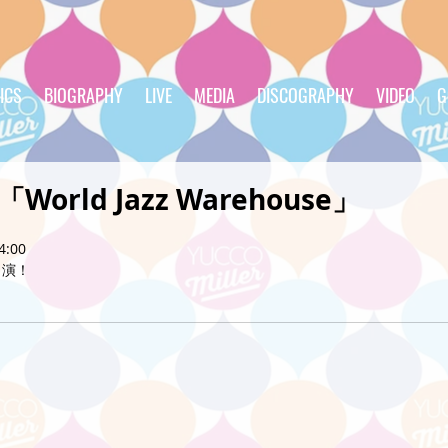
ICS
BIOGRAPHY
LIVE
MEDIA
DISCOGRAPHY
VIDEO
G
「World Jazz Warehouse」
4:00
出演！