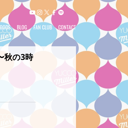
OODS
BLOG
FAN CLUB
CONTACT
〜秋の3時