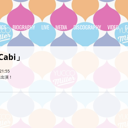
ICS
BIOGRAPHY
LIVE
MEDIA
DISCOGRAPHY
VIDEO
G
Cabi」
21:55
生出演！