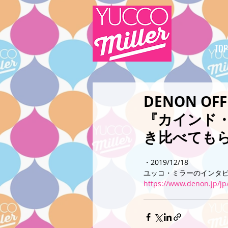
TOP
DENON O
『カインド・
き比べても
・2019/12/18
ユッコ・ミラーのインタ
https://www.denon.jp/jp