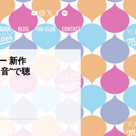
OODS
BLOG
FAN CLUB
CONTACT
ー 新作
音“で聴