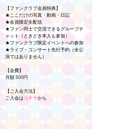
【ファンクラブ会員特典】
★ここだけの写真・動画・日記
★会員限定生配信
★ファン同士で交流できるグループチ
ャット（ときどき本人も参加）
★ファンクラブ限定イベントへの参加
★ライブ・コンサート先行予約（全公
演ではありません）
【会費】
月額 500円
【ご入会方法】
ご入会は
コチラ
から