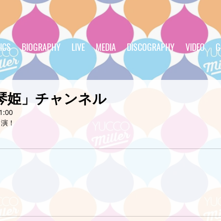
ICS
BIOGRAPHY
LIVE
MEDIA
DISCOGRAPHY
VIDEO
G
琴姫」チャンネル
1:00
出演！