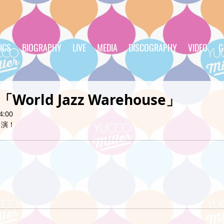
ICS
BIOGRAPHY
LIVE
MEDIA
DISCOGRAPHY
VIDEO
G
「World Jazz Warehouse」
4:00
出演！