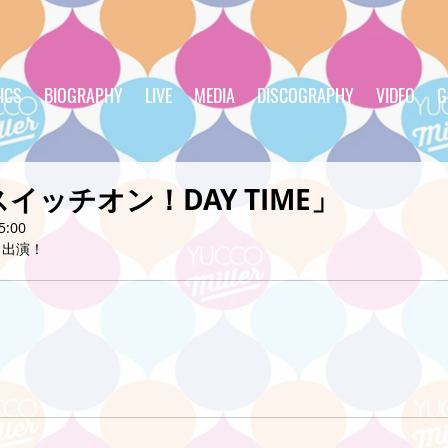
ICS
BIOGRAPHY
LIVE
MEDIA
DISCOGRAPHY
VIDEO
G
「スイッチオン！DAY TIME」
5:00
ト出演！