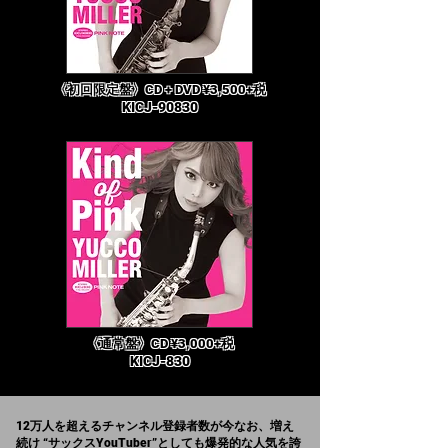
​〈初回限定盤〉CD + DVD ¥3,500+税
KICJ-90830
​〈通常盤〉CD ¥3,000
+税
KICJ-830
12万人を超える
チャンネル登録者数が今なお、
増え
続け “サックスYouTuber”としても爆発的な人気を誇