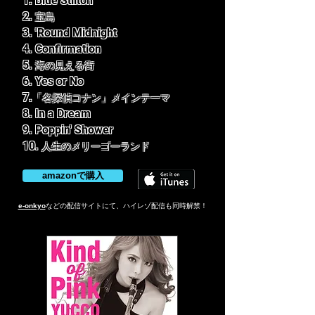
1. Blue Stilton
2.
宝島
3. 'Round Midnight
4. Confirmation
5.
海の見える街
6. Yes or No
7.
「名探偵コナン」メインテーマ
8. In a Dream
9. Poppin' Shower
10.
人生のメリーゴーランド
amazonで購入
e-onkyo
などの配信サイトにて、
ハイレゾ配信も同時解禁！