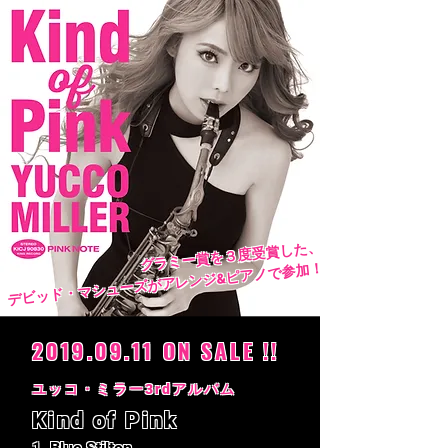
グラミー賞を３度受賞した、
デビッド・マシューズがアレンジ&ピアノで参加！
2019.09.11
ON SALE !!
​ユッコ・ミラー3rdアルバム
Kind of Pink