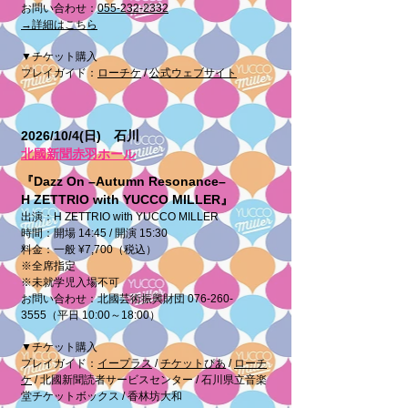
​お問い合わせ：
055-232-2332
​→詳細はこちら
▼チケット購入
プレイガイド：
ローチケ
/
公式ウェブサイト
2026/10/4(日) 石川
北國新聞赤羽ホール
『Dazz On –Autumn Resonance–
H ZETTRIO with YUCCO MILLER』
出演：H ZETTRIO with YUCCO MILLER
時間：開場 14:45 / 開演 15:30
料金：一般 ¥7,700（税込）
※全席指定
※未就学児入場不可
​お問い合わせ：北國芸術振興財団 076-260-
3555（平日 10:00～18:00）
​▼チケット購入
プレイガイド：
イープラス
/
チケットぴあ
/
ローチ
ケ
/ 北國新聞読者サービスセンター / 石川県立音楽
堂チケットボックス / 香林坊大和