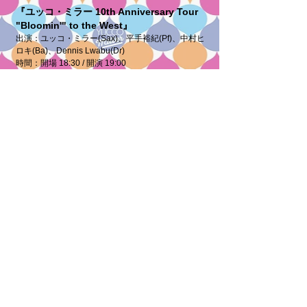
『ユッコ・ミラー 10th Anniversary Tour
"Bloomin'" to the West』
出演：ユッコ・ミラー(Sax)、平手裕紀(Pf)、中村ヒ
ロキ(Ba)、Dennis Lwabu(Dr)
時間：開場 18:30 / 開演 19:00
料金：¥5,500（ドリンク別）
ご予約・お問い合わせ：
097-536-4852
（受付時間
17:00～21:00 定休日／不定休）
2026/10/20(火) 福岡
福岡 border
『ユッコ・ミラー 10th Anniversary Tour
"Bloomin'" to the West』
出演：ユッコ・ミラー(Sax)、平手裕紀(Pf)、中村ヒ
ロキ(Ba)、Dennis Lwabu(Dr)
時間：開場 18:00 / 開演 19:00
料金：¥5,500（2オーダー別）
お問い合わせ：
092-406-8448
（受付時間 16:00〜
21:00／不定休）
▼チケット購入
①オンラインチケット販売