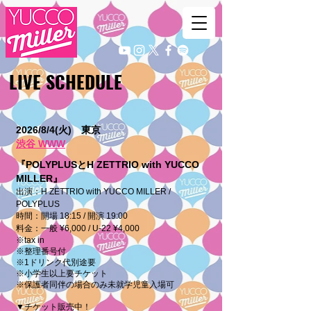
​LIVE SCHEDULE
2026/8/4(火) 東京
渋谷 WWW
『POLYPLUSとH ZETTRIO with YUCCO
MILLER』
出演：H ZETTRIO with YUCCO MILLER /
POLYPLUS
時間：開場 18:15 / 開演 19:00
料金：一般 ¥6,000 / U-22 ¥4,000
※tax in
※整理番号付
※1ドリンク代別途要
※小学生以上要チケット
※保護者同伴の場合のみ未就学児童入場可
▼
チケット販売中！