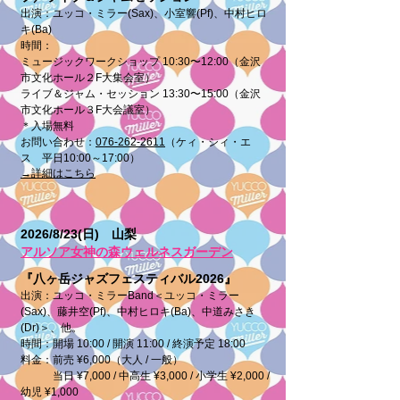
出演：ユッコ・ミラー
(Sax)、小室響(Pf)、中村ヒロ
キ(Ba)
時間：
ミュージックワークショップ 10:30〜12:00（金沢
市文化ホール２F大集会室）
ライブ＆ジャム・セッション 13:30〜15:00（金沢
市文化ホール３F大会議室）
＊入場無料
​お問い合わせ：
076-262-2611
（ケィ・シィ・エ
ス 平日10:00～17:00）
→詳細はこちら
2026/8/23(日) 山梨
アルソア女神の森ウェルネスガーデン
『八ヶ岳ジャズフェスティバル2026』
出演：ユッコ・ミラーBand＜ユッコ・ミラー
(Sax)、藤井空(Pf)、中村ヒロキ(Ba)、中道みさき
(Dr)＞、他。
時間：開場 10:00 / 開演 11:00 / 終演予定 18:00
料金：前売 ¥6,000（大人 / 一般）
当日 ¥7,000 / 中高生 ¥3,000 / 小学生 ¥2,000 /
幼児 ¥1,000