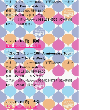
出演：ユッコ・ミラー(Sax)、平手裕紀(Pf)、中村ヒ
ロキ(Ba)、Dennis Lwabu(Dr)
時間：開場 17:00 / 開演 18:00
料金：¥5,500（2ドリンク別）
ご予約・お問い合わせ：
083-263-6555
（受付時間
13:00～18:00 月休）
2026/10/18(日) 長崎
長崎 オルテンシア長崎
『ユッコ・ミラー 10th Anniversary Tour
"Bloomin'" to the West』
出演：ユッコ・ミラー(Sax)、平手裕紀(Pf)、中村ヒ
ロキ(Ba)、Dennis Lwabu(Dr)
時間：開場 18:30 / 開演 19:00
料金：¥5,500（ドリンク別）
ご予約・お問い合わせ：
095-818-8787
（受付時間
18:30～25:00 日曜定休）
2026/10/19(月) 大分
大分 BRICK BLOCK