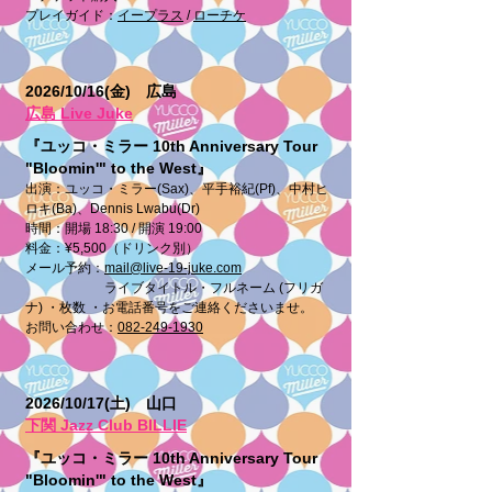
プレイガイド：
イープラス
/
ローチケ
2026/10/16(金) 広島
広島 Live Juke
『ユッコ・ミラー 10th Anniversary Tour
"Bloomin'" to the West』
出演：ユッコ・ミラー(Sax)、平手裕紀(Pf)、中村ヒ
ロキ(Ba)、Dennis Lwabu(Dr)
時間：開場 18:30 / 開演 19:00
料金：¥5,500（ドリンク別）
​メール予約：
mail@live-19-juke.com
ライブタイトル・フルネーム (フリガ
ナ) ・枚数 ・お電話番号をご連絡くださいませ。
お問い合わせ：
082-249-1930
2026/10/17(土) 山口
下関 Jazz Club BILLIE
『ユッコ・ミラー 10th Anniversary Tour
"Bloomin'" to the West』