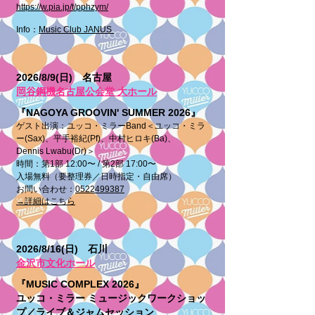
https://w.pia.jp/t/pphzym/
Info：
Music Club JANUS
2026/8/9(日) 名古屋
岡谷鋼機名古屋公会堂 大ホール
『NAGOYA GROOVIN' SUMMER 2026』
ゲスト出演：ユッコ・ミラーBand＜ユッコ・ミラ
ー
(Sax)、平手裕紀(Pf)、中村ヒロキ(Ba)、
Dennis
Lwabu(Dr)＞
時間：第1部 12:00〜 / 第2部 17:00〜
入場無料（要整理券／日時指定・自由席）
​お問い合わせ：
0522499387
→詳細はこちら
2026/8/16(日) 石川
金沢市文化ホール
『MUSIC COMPLEX 2026』
ユッコ・ミラー
ミュージックワークショッ
プ／ライブ＆ジャムセッション