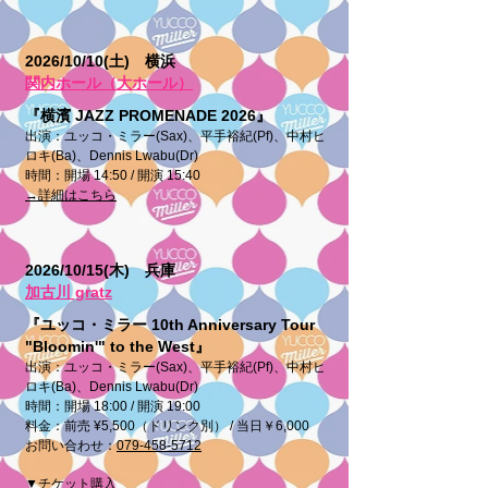
2026/10/10(土) 横浜
関内ホール（大ホール）
『横濱 JAZZ PROMENADE 2026』
出演：ユッコ・ミラー(Sax)、平手裕紀(Pf)、中村ヒ
ロキ(Ba)、Dennis Lwabu(Dr)
時間：開場 14:50 / 開演 15:40
→詳細はこちら
2026/10/15(木) 兵庫
加古川 gratz
『ユッコ・ミラー 10th Anniversary Tour
"Bloomin'" to the West』
出演：ユッコ・ミラー(Sax)、平手裕紀(Pf)、中村ヒ
ロキ(Ba)、Dennis Lwabu(Dr)
時間：開場 18:00 / 開演 19:00
料金：前売 ¥5,500（ドリンク別） / 当日￥6,000
お問い合わせ：
079-458-5712
▼チケット購入