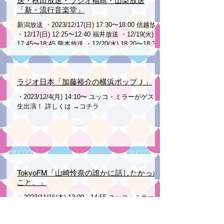
送・秋田放送・ラジオ福島・山梨放送
「新・流行音楽堂」
新潟放送 ・2023/12/17(日) 17:30〜18:00 信越放送
・12/17(日) 12:25〜12:40 福井放送 ・12/19(火)
17:45〜18:45 熊本放送 ・12/20(水) 18:20〜18:30
秋田放送 ・12/19(火)〜12/20(水)...
ラジオ日本「加藤裕介の横浜ポップＪ」
・2023/12/4(月) 14:10〜 ユッコ・ミラーがゲスト
生出演！ 詳しくは →コチラ
TokyoFM「山崎怜奈の誰かに話したかった
こと。」
・2023/11/16(木) 13:00～14:55 ユッコ・ミラーが
ゲスト生出演！ 詳しくは →コチラ