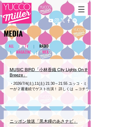
​MEDIA
ALL
｜
TV
｜
RADIO
｜
MAGAZINE
｜
WEB
MUSIC BIRD「小林香織 City Lights On the
Breeze」
・2026/7/4(土),11(土) 21:30～21:55 ユッコ・ミラ
ーが２週連続でゲスト出演！ 詳しくは →コチラ
ニッポン放送「黒木瞳のあさナビ」