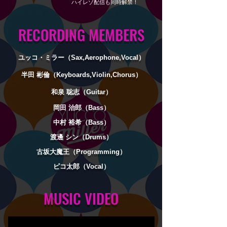
ハイレゾ配信も同時解禁！
RECORDING MEMBERS
ユッコ・ミラー（Sax,Aerophone,Vocal）
半田 彬倫（Keyboards,Violin,Chorus）
和泉 聡志（Guitar）
岡田 治郎（Bass）
中村 裕希（Bass）
渡邊 シン（Drums）
古坂大魔王（Programming）
ピコ太郎（Vocal）
MUSIC VIDEO