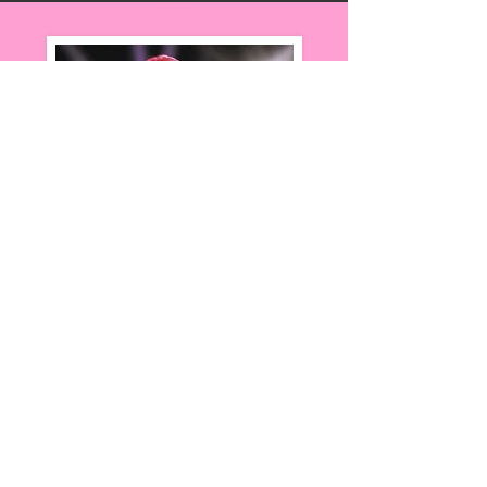
(Yucco Miller)
​ユッコ・ミラー
Saxophonist / Composer / Arranger