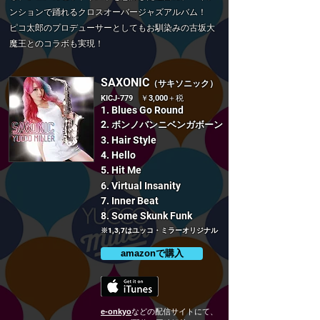
ンションで踊れるクロスオーバージャズアルバム！
ピコ太郎のプロデューサーとしてもお馴染みの古坂大
魔王とのコラボも実現！
SAXONIC
（サキソニック）
KICJ-779 ￥3,000＋税
1. Blues Go Round
2.
ボンノバンニベンガボーン
3. Hair Style
4. Hello
5. Hit Me
6.
Virtual Insanity
7. Inner Beat
8. Some Skunk Funk
※1,3,7はユッコ・ミラーオリジナル
amazonで購入
e-onkyo
などの配信サイトにて、