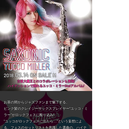
03.14
ON SALE
!!
2018.
​古坂大魔王とのコラボレーションも実現
!
​ハイテンションで踊れる​ユッコ・ミラー2ndアルバム
!
お茶の間からジャズファンまで魅了する、
ピンク髪のクレイジーサックスプレイヤー“ユッコ・ミ
ラー”がロックフェスに殴り込み!
“ユッコがロックフェスに出たら…”という妄想によ
る、フェスのセットリストを意識した選曲の、ハイテ