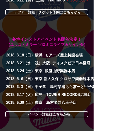
2018. 6.22
（月） 広島 Flamingo
＜Sold Out＞
→ ツアー詳細・チケット予約はこちらから
​各地インストアイベントも開催決定！
​（ユッコ・ミラー ソロミニライブ＆サイン会）
2018. 3.18
（日）横浜 モアーズ屋上特設会場
2018. 3.21
​（水・祝）大阪
ディスクピア日本橋店
2018. 3.24
（土）東京
銀座山野楽器本店
​2018. 5. 6
（日）東京 新大久保 クロサワ楽器総本店
2018. 6. 3
（日
）甲子園 島村楽器ららぽーと甲子園店
2018. 6.17
（火）広島 TOWER RECORDS広島店
​2018. 6.30
（土）東京 島村楽器八王子店
→ イベント詳細はこちらから