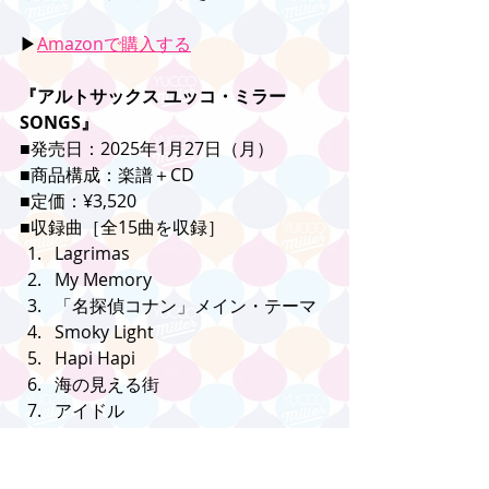
▶︎
Amazonで購入する
『アルトサックス ユッコ・ミラー 
SONGS』
■発売日：2025年1月27日（月）
■商品構成：楽譜＋CD
■定価：¥3,520
■収録曲［全15曲を収録］
Lagrimas
My Memory
「名探偵コナン」メイン・テーマ
Smoky Light
Hapi Hapi
海の見える街
アイドル
Be Myself
Stormy Night
うっせぇわ