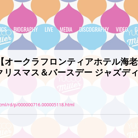
ICS
BIOGRAPHY
LIVE
MEDIA
DISCOGRAPHY
VIDEO
G
ES「【オークラフロンティアホテル海
クリスマス＆バースデー ジャズデ
html/rd/p/000000716.000005118.html