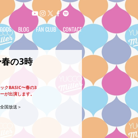
OODS
BLOG
FAN CLUB
CONTACT
〜春の3時
クBASIC〜春の3
ーが出演します。
48＜全国放送＞