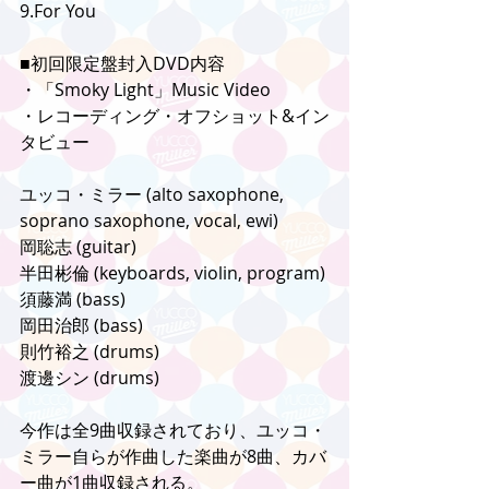
9.For You  
■初回限定盤封入DVD内容
・「Smoky Light」Music Video
・レコーディング・オフショット&イン
タビュー
ユッコ・ミラー (alto saxophone, 
soprano saxophone, vocal, ewi)
岡聡志 (guitar)
半田彬倫 (keyboards, violin, program)
須藤満 (bass)
岡田治郎 (bass)
則竹裕之 (drums)
渡邊シン (drums)
今作は全9曲収録されており、ユッコ・
ミラー自らが作曲した楽曲が8曲、カバ
ー曲が1曲収録される。