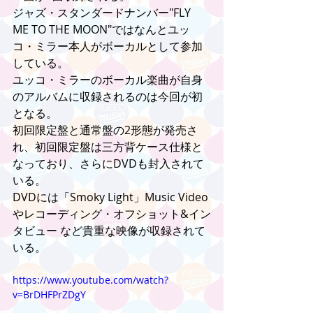
ジャズ・スタンダードナンバー"FLY 
ME TO THE MOON"ではなんとユッ
コ・ミラー本人がボーカルとして参加
している。
ユッコ・ミラーのボーカル楽曲が自身
のアルバムに収録されるのは今回が初
となる。
初回限定盤と通常盤の2形態が発売さ
れ、初回限定盤は三方背ケース仕様と
なっており、さらにDVDも封入されて
いる。
DVDには「Smoky Light」Music Video 
やレコーディング・オフショット&イン
タビュー など貴重な映像が収録されて
いる。
https://www.youtube.com/watch?
v=BrDHFPrZDgY