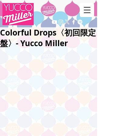
Colorful Drops〈初回限定
盤〉- Yucco Miller