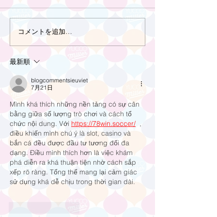
コメントを追加…
最新順
blogcommentsieuviet
7月21日
Mình khá thích những nền tảng có sự cân 
bằng giữa số lượng trò chơi và cách tổ 
chức nội dung. Với 
https://78win.soccer/
  , 
điều khiến mình chú ý là slot, casino và 
bắn cá đều được đầu tư tương đối đa 
dạng. Điều mình thích hơn là việc khám 
phá diễn ra khá thuận tiện nhờ cách sắp 
xếp rõ ràng. Tổng thể mang lại cảm giác 
sử dụng khá dễ chịu trong thời gian dài.
いいね！
返信