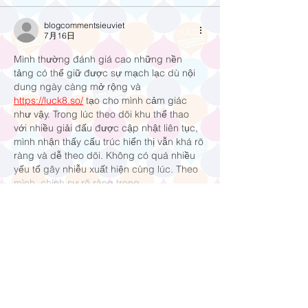
blogcommentsieuviet
7月16日
Mình thường đánh giá cao những nền 
tảng có thể giữ được sự mạch lạc dù nội 
dung ngày càng mở rộng và 
https://luck8.so/
 tạo cho mình cảm giác 
như vậy. Trong lúc theo dõi khu thể thao 
với nhiều giải đấu được cập nhật liên tục, 
mình nhận thấy cấu trúc hiển thị vẫn khá rõ 
ràng và dễ theo dõi. Không có quá nhiều 
yếu tố gây nhiễu xuất hiện cùng lúc. Theo 
mình, chính sự rõ ràng trong…
もっと見る
いいね！
返信
blogcommentsieuviet
6月05日
Khi tôi đánh giá tổng thể, 