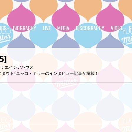
ICS
BIOGRAPHY
LIVE
MEDIA
DISCOGRAPHY
VIDEO
G
5]
　発行：エイジアハウス
ーナーにダウト×ユッコ・ミラーのインタビュー記事が掲載！