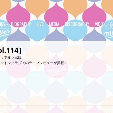
ICS
BIOGRAPHY
LIVE
MEDIA
DISCOGRAPHY
VIDEO
G
ol.114］
発行：アルソ出版
コットンクラブでのライブレビューが掲載！