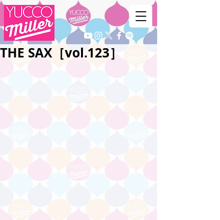
THE SAX［vol.123］