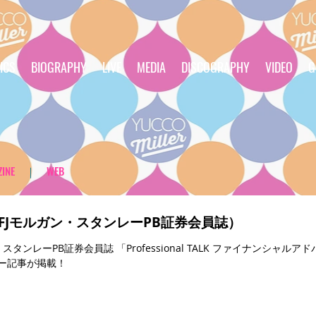
ICS
BIOGRAPHY
LIVE
MEDIA
DISCOGRAPHY
VIDEO
G
INE
｜
WEB
三菱UFJモルガン・スタンレーPB証券会員誌）
・スタンレーPB証券会員誌 「Professional TALK ファイナンシ
ー記事が掲載！