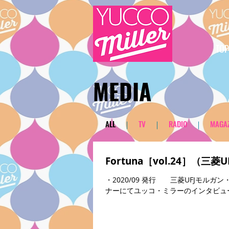
TOP
​MEDIA
​ALL
｜
TV
｜
RADIO
｜
MAGAZ
Fortuna［vol.24］（
・2020/09 発行 三菱UFJモルガン
ナーにてユッコ・ミラーのインタビュ