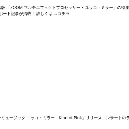
ソ出版 「ZOOM マルチエフェクトプロセッサー × ユッコ・ミラー」の特集
ポート記事が掲載！ 詳しくは →コチラ
コーミュージック ユッコ・ミラー「Kind of Pink」リリースコンサー