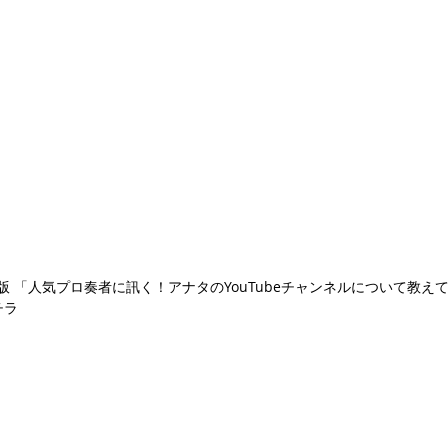
ソ出版 「人気プロ奏者に訊く！アナタのYouTubeチャンネルについて
チラ