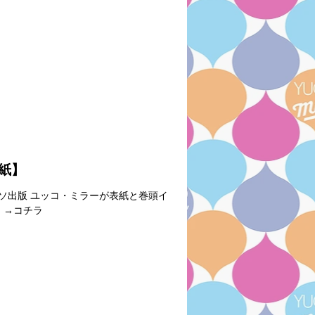
表紙】
アルソ出版 ユッコ・ミラーが表紙と巻頭イ
 →コチラ